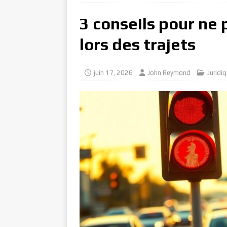
[ juillet 31, 2026 ]
Les avan
3 conseils pour ne 
AVOCAT
lors des trajets
[ août 8, 2026 ]
La plainte
juin 17, 2026
John Reymond
Juridi