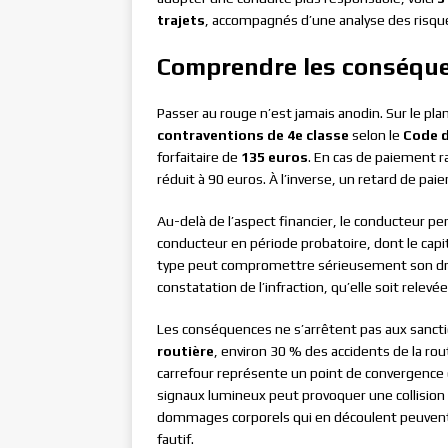
trajets
, accompagnés d’une analyse des risques
Comprendre les conséquen
Passer au rouge n’est jamais anodin. Sur le plan
contraventions de 4e classe
selon le
Code d
forfaitaire de
135 euros
. En cas de paiement ra
réduit à 90 euros. À l’inverse, un retard de pa
Au-delà de l’aspect financier, le conducteur pe
conducteur en période probatoire, dont le capit
type peut compromettre sérieusement son droit
constatation de l’infraction, qu’elle soit relev
Les conséquences ne s’arrêtent pas aux sancti
routière
, environ 30 % des accidents de la rou
carrefour représente un point de convergence d
signaux lumineux peut provoquer une collision 
dommages corporels qui en découlent peuven
fautif.