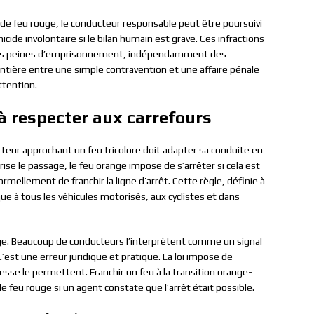
 de feu rouge, le conducteur responsable peut être poursuivi
icide involontaire si le bilan humain est grave. Ces infractions
à des peines d’emprisonnement, indépendamment des
ontière entre une simple contravention et une affaire pénale
ttention.
 à respecter aux carrefours
cteur approchant un feu tricolore doit adapter sa conduite en
orise le passage, le feu orange impose de s’arrêter si cela est
ormellement de franchir la ligne d’arrêt. Cette règle, définie à
ique à tous les véhicules motorisés, aux cyclistes et dans
ge. Beaucoup de conducteurs l’interprètent comme un signal
’est une erreur juridique et pratique. La loi impose de
itesse le permettent. Franchir un feu à la transition orange-
 feu rouge si un agent constate que l’arrêt était possible.