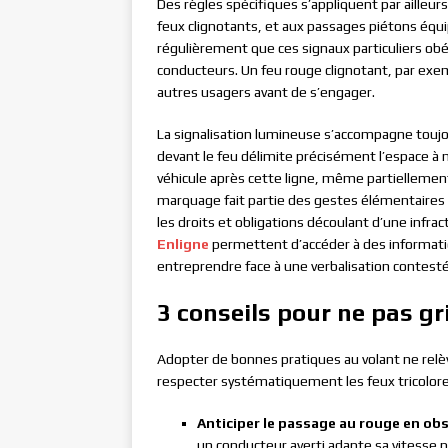
Des règles spécifiques s’appliquent par ailleur
feux clignotants, et aux passages piétons équ
régulièrement que ces signaux particuliers ob
conducteurs. Un feu rouge clignotant, par exemp
autres usagers avant de s’engager.
La signalisation lumineuse s’accompagne toujo
devant le feu délimite précisément l’espace à n
véhicule après cette ligne, même partiellemen
marquage fait partie des gestes élémentaires 
les droits et obligations découlant d’une infr
Enligne
permettent d’accéder à des informatio
entreprendre face à une verbalisation contest
3 conseils pour ne pas gri
Adopter de bonnes pratiques au volant ne relève
respecter systématiquement les feux tricolores,
Anticiper le passage au rouge en obs
un conducteur averti adapte sa vitesse po