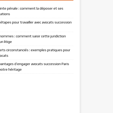
ainte pénale : comment la déposer et ses
cations
 étapes pour travailler avec avocats succession
hommes : comment saisir cette juridiction
n litige
rts circonstanciés : exemples pratiques pour
vocats
vantages d’engager avocats succession Paris
votre héritage