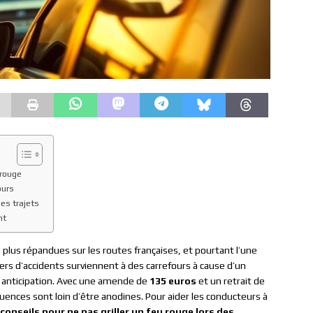
 rouge
ours
des trajets
nt
es plus répandues sur les routes françaises, et pourtant l’une
rs d’accidents surviennent à des carrefours à cause d’un
 anticipation. Avec une amende de
135 euros
et un retrait de
uences sont loin d’être anodines. Pour aider les conducteurs à
 conseils pour ne pas griller un feu rouge lors des