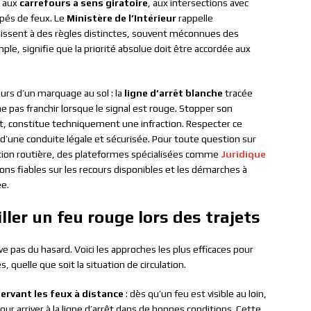
s aux
carrefours à sens giratoire
, aux intersections avec
ipés de feux. Le
Ministère de l’Intérieur
rappelle
éissent à des règles distinctes, souvent méconnues des
le, signifie que la priorité absolue doit être accordée aux
urs d’un marquage au sol : la
ligne d’arrêt blanche
tracée
e pas franchir lorsque le signal est rouge. Stopper son
t, constitue techniquement une infraction. Respecter ce
d’une conduite légale et sécurisée. Pour toute question sur
action routière, des plateformes spécialisées comme
Juridique
ns fiables sur les recours disponibles et les démarches à
ée.
ller un feu rouge lors des trajets
 pas du hasard. Voici les approches les plus efficaces pour
 quelle que soit la situation de circulation.
ervant les feux à distance
: dès qu’un feu est visible au loin,
ur arriver à la ligne d’arrêt dans de bonnes conditions. Cette