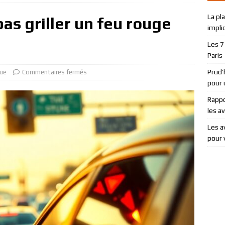
La pl
tages d’engager avocats succession Paris pour votre héritage
pas griller un feu rouge
impli
Les 7
 pénale : comment la déposer et ses implications
JURIDIQUE
Paris
Prud’
que
Commentaires fermés
pour u
Rappo
les a
Les a
pour 