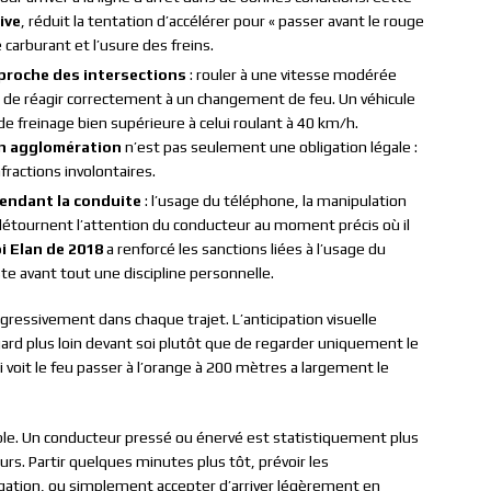
ive
, réduit la tentation d’accélérer pour « passer avant le rouge
carburant et l’usure des freins.
pproche des intersections
: rouler à une vitesse modérée
 de réagir correctement à un changement de feu. Un véhicule
e freinage bien supérieure à celui roulant à 40 km/h.
en agglomération
n’est pas seulement une obligation légale :
fractions involontaires.
pendant la conduite
: l’usage du téléphone, la manipulation
détournent l’attention du conducteur au moment précis où il
oi Elan de 2018
a renforcé les sanctions liées à l’usage du
ste avant tout une discipline personnelle.
gressivement dans chaque trajet. L’anticipation visuelle
egard plus loin devant soi plutôt que de regarder uniquement le
 voit le feu passer à l’orange à 200 mètres a largement le
able. Un conducteur pressé ou énervé est statistiquement plus
rs. Partir quelques minutes plus tôt, prévoir les
igation, ou simplement accepter d’arriver légèrement en