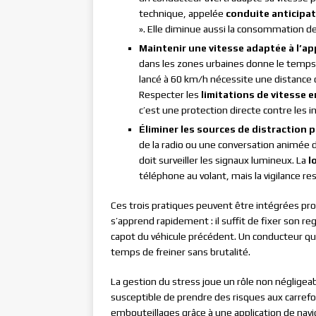
technique, appelée
conduite anticipat
». Elle diminue aussi la consommation de 
Maintenir une vitesse adaptée à l’a
dans les zones urbaines donne le temps
lancé à 60 km/h nécessite une distance d
Respecter les
limitations de vitesse 
c’est une protection directe contre les in
Éliminer les sources de distraction 
de la radio ou une conversation animée 
doit surveiller les signaux lumineux. La
l
téléphone au volant, mais la vigilance re
Ces trois pratiques peuvent être intégrées pro
s’apprend rapidement : il suffit de fixer son r
capot du véhicule précédent. Un conducteur qui
temps de freiner sans brutalité.
La gestion du stress joue un rôle non néglige
susceptible de prendre des risques aux carrefou
embouteillages grâce à une application de nav