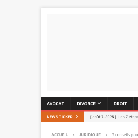
AVOCAT
DIVORCE
DROIT
NEWS TICKER
[ août 7, 2026 ]
Les 7 étape
[ août 4, 2026 ]
Prud’hommes
ACCUEIL
JURIDIQUE
3 conseils pour
[ août 3, 2026 ]
Rapports c