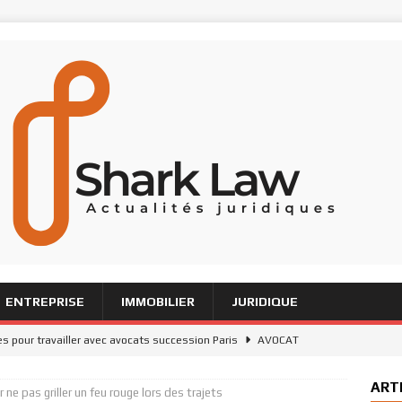
ENTREPRISE
IMMOBILIER
JURIDIQUE
s pour travailler avec avocats succession Paris
AVOCAT
 : comment saisir cette juridiction pour un litige
JURIDIQUE
ART
 ne pas griller un feu rouge lors des trajets
irconstanciés : exemples pratiques pour les avocats
AVOCAT